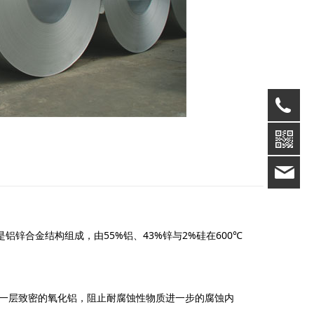
008
lil
锌合金结构组成，由55%铝、43%锌与2%硅在600℃
成一层致密的氧化铝，阻止耐腐蚀性物质进一步的腐蚀内