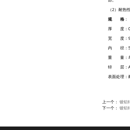
（2）耐热
规 格
：
厚 度：0.1
宽 度：90
内 径：5
重 量：单
锌 层：AZ3
表面处理：
上一个：
镀铝
下一个：
镀铝